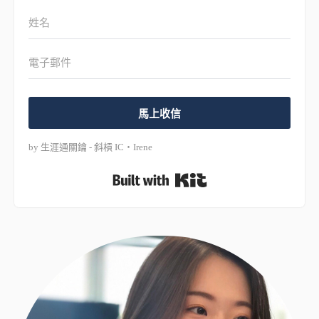
馬上收信
by 生涯通關鑰 - 斜槓 IC・Irene
Built with Kit