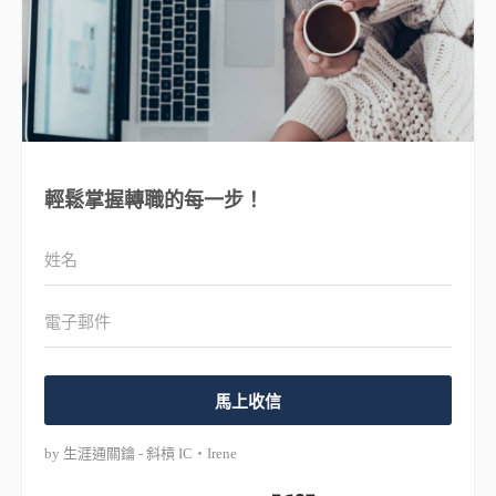
輕鬆掌握轉職的每一步！
馬上收信
by 生涯通關鑰 - 斜槓 IC・Irene
Built with Kit