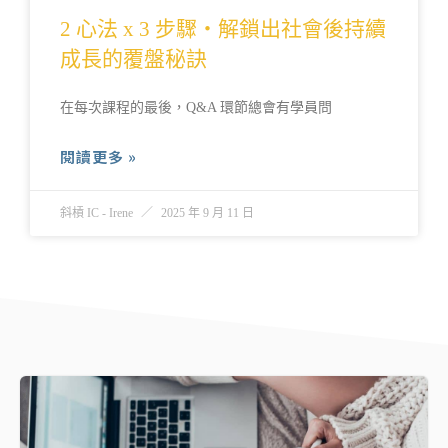
2 心法 x 3 步驟・解鎖出社會後持續
成長的覆盤秘訣
在每次課程的最後，Q&A 環節總會有學員問
閱讀更多 »
斜槓 IC - Irene
2025 年 9 月 11 日