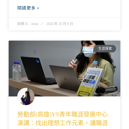
閱讀更多 »
斜槓 IC - Irene
2024 年 10 月 9 日
生涯探索
勞動部(高雄)YS青年職涯發展中心
演講：找出理想工作元素，讓職涯