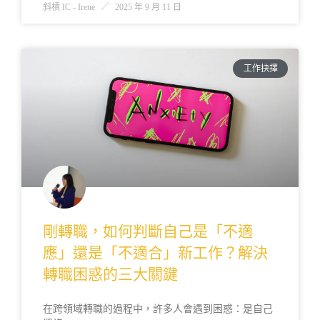
斜槓 IC - Irene
2025 年 9 月 11 日
工作抉擇
剛轉職，如何判斷自己是「不適
應」還是「不適合」新工作？解決
轉職困惑的三大關鍵
在跨領域轉職的過程中，許多人會遇到困惑：是自己