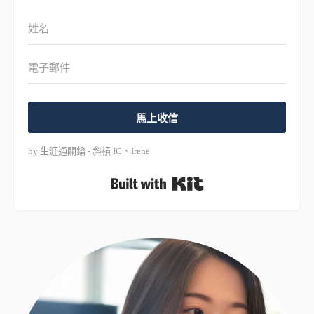
馬上收信
by 生涯通關鑰 - 斜槓 IC・Irene
Built with Kit