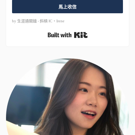
馬上收信
by 生涯通關鑰 - 斜槓 IC・Irene
Built with Kit