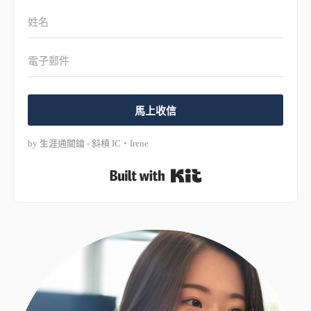
馬上收信
by 生涯通關鑰 - 斜槓 IC・Irene
Built with Kit