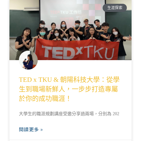
生涯探索
TED x TKU & 朝陽科技大學：從學
生到職場新鮮人，一步步打造專屬
於你的成功職涯！
大學生的職涯規劃講座受邀分享過兩場，分別為 202
閱讀更多 »