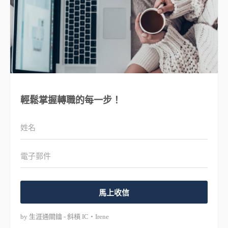
輕鬆掌握轉職的每一步！
馬上收信
by 生涯通關鑰 - 斜槓 IC・Irene