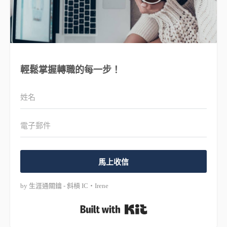
輕鬆掌握轉職的每一步！
馬上收信
by 生涯通關鑰 - 斜槓 IC・Irene
Built with Kit