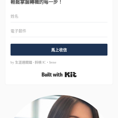
輕鬆掌握轉職的每一步！
馬上收信
by 生涯通關鑰 - 斜槓 IC・Irene
Built with Kit