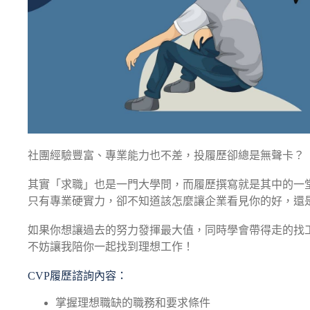
社團經驗豐富、專業能力也不差，投履歷卻總是無聲卡？
其實「求職」也是一門大學問，而履歷撰寫就是其中的一
只有專業硬實力，卻不知道該怎麼讓企業看見你的好，還
如果你想讓過去的努力發揮最大值，同時學會帶得走的找
不妨讓我陪你一起找到理想工作！
CVP履歷諮詢內容：
掌握理想職缺的職務和要求條件